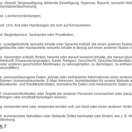
vi. Gewalt, Vergewaltigung, fehlende Einwilligung, Hypnose, Rausch, sexuelle Nö
Genitalverstümmelung;
vii. Leichenschändungen;
viii. Urin, Kot oder Handlungen die sich auf Kot beziehen;
ix. Begleitservice, Sexhandel oder Prostitution;
c. unaufgeforderte sexuelle Inhalte oder Sprache enthält, die einen anderen Nutze
gefälschte oder manipulierte sexuelle Inhalte in Bezug auf einen anderen Nutzer o
d. Hassreden enthält, fördert, bewirbt oder darauf verweist (Inhalte, die darauf a
Herkunft, Einwanderungsstatus, Kaste, Religion, Geschlecht, Geschlechtsidentität 
oder anderen geschützten Merkmalen zu verunglimpfen, zu demütigen, zu entmens
anzustiften);
e. personenbezogene Daten, private oder vertrauliche Informationen einer anderen
Namen, Ausweisdokumente, E-Mail-Adressen, Anmeldedaten für unsere Website einsc
Bankkonto- und Kreditkartendaten, biometrische Daten und medizinische Daten us
f. Unannehmlichkeiten oder Ängste bei anderen Personen verursachen oder darauf 
bringen oder ernsthaft beleidigen können;
g. verwendet wird oder verwendet werden soll, um Geld oder einen anderen Vorteil
h. kommerzielle Aktivitäten oder Verkäufe Dritter beinhaltet oder fördert, wie z
Werbung.
§ 7